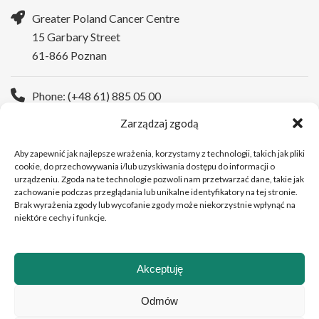
Greater Poland Cancer Centre
15 Garbary Street
61-866 Poznan
Phone: (+48 61) 885 05 00
Zarządzaj zgodą
WWW:
https://wco.pl/en
Aby zapewnić jak najlepsze wrażenia, korzystamy z technologii, takich jak pliki
cookie, do przechowywania i/lub uzyskiwania dostępu do informacji o
urządzeniu. Zgoda na te technologie pozwoli nam przetwarzać dane, takie jak
zachowanie podczas przeglądania lub unikalne identyfikatory na tej stronie.
Brak wyrażenia zgody lub wycofanie zgody może niekorzystnie wpłynąć na
niektóre cechy i funkcje.
Akceptuję
Copyright © 2026Greater Poland Cancer Centre
Odmów