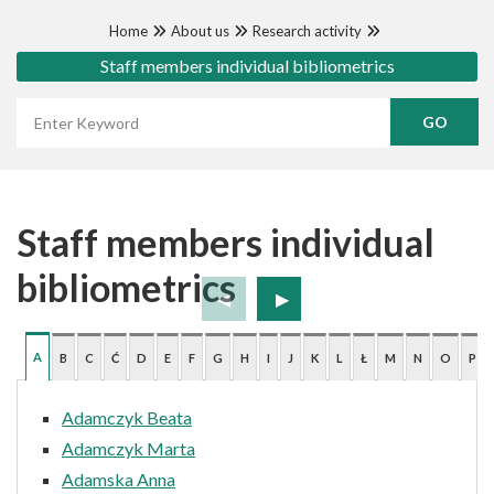
Home
About us
Research activity
Staff members individual bibliometrics
Wyszukaj frazę
Staff members individual
bibliometrics
A
B
C
Ć
D
E
F
G
H
I
J
K
L
Ł
M
N
O
P
Adamczyk Beata
Adamczyk Marta
Adamska Anna