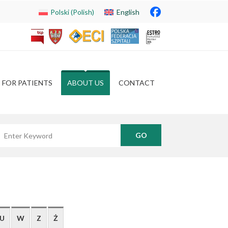
Polski
(
Polish
)
English
FOR PATIENTS
ABOUT US
CONTACT
yszukaj frazę
U
W
Z
Ż