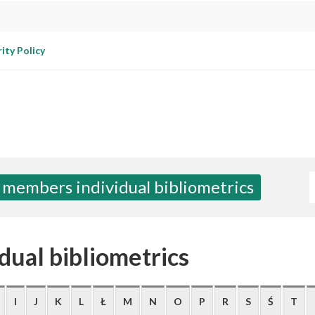
ity Policy
W
 members individual bibliometrics
dual bibliometrics
I
J
K
L
Ł
M
N
O
P
R
S
Ś
T