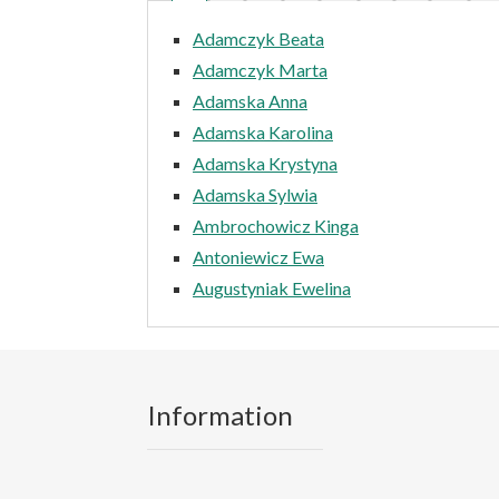
Adamczyk Beata
Adamczyk Marta
Adamska Anna
Adamska Karolina
Adamska Krystyna
Adamska Sylwia
Ambrochowicz Kinga
Antoniewicz Ewa
Augustyniak Ewelina
Information