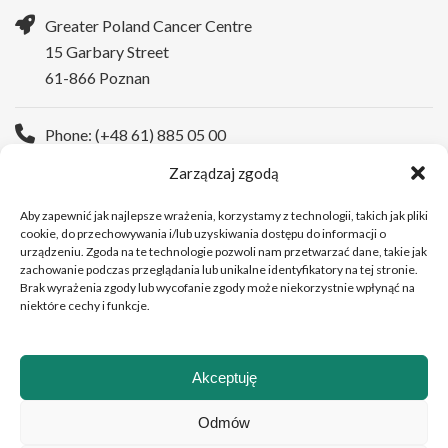
Greater Poland Cancer Centre
15 Garbary Street
61-866 Poznan
Phone: (+48 61) 885 05 00
Zarządzaj zgodą
WWW:
https://wco.pl/en
Aby zapewnić jak najlepsze wrażenia, korzystamy z technologii, takich jak pliki
cookie, do przechowywania i/lub uzyskiwania dostępu do informacji o
urządzeniu. Zgoda na te technologie pozwoli nam przetwarzać dane, takie jak
zachowanie podczas przeglądania lub unikalne identyfikatory na tej stronie.
Brak wyrażenia zgody lub wycofanie zgody może niekorzystnie wpłynąć na
niektóre cechy i funkcje.
Akceptuję
Copyright © 2026Greater Poland Cancer Centre
Odmów