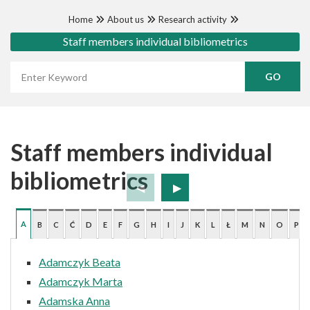
Home
About us
Research activity
Staff members individual bibliometrics
Wyszukaj frazę
Staff members individual
bibliometrics
A
B
C
Ć
D
E
F
G
H
I
J
K
L
Ł
M
N
O
P
Adamczyk Beata
Adamczyk Marta
Adamska Anna