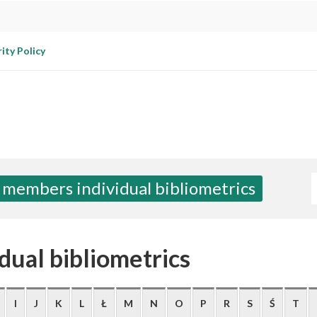
ity Policy
W
 members individual bibliometrics
dual bibliometrics
I
J
K
L
Ł
M
N
O
P
R
S
Ś
T