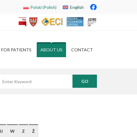
Polski
(
Polish
)
English
FOR PATIENTS
ABOUT US
CONTACT
yszukaj frazę
U
W
Z
Ż