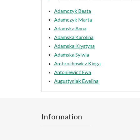
Adamczyk Beata
Adamczyk Marta
Adamska Anna
Adamska Karolina
Adamska Krystyna
Adamska Sylwia
Ambrochowicz Kinga
Antoniewicz Ewa
Augustyniak Ewelina
Information