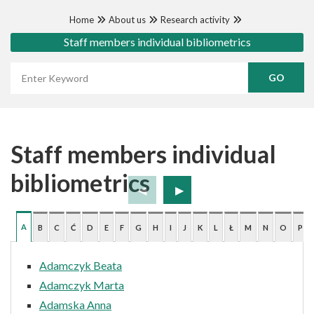
Home
About us
Research activity
Staff members individual bibliometrics
Wyszukaj frazę
Staff members individual
bibliometrics
A
B
C
Ć
D
E
F
G
H
I
J
K
L
Ł
M
N
O
P
Adamczyk Beata
Adamczyk Marta
Adamska Anna