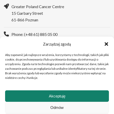
Greater Poland Cancer Centre
15 Garbary Street
61-866 Poznan
Phone: (+48 61) 885 05 00
Zarządzaj zgodą
WWW:
https://wco.pl/en
Aby zapewnić jak najlepsze wrażenia, korzystamy z technologii, takich jak pliki
cookie, do przechowywania i/lub uzyskiwania dostępu do informacji o
urządzeniu. Zgoda na te technologie pozwoli nam przetwarzać dane, takie jak
zachowanie podczas przeglądania lub unikalne identyfikatory na tej stronie.
Brak wyrażenia zgody lub wycofanie zgody może niekorzystnie wpłynąć na
niektóre cechy i funkcje.
Akceptuję
Copyright © 2026Greater Poland Cancer Centre
Odmów