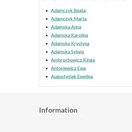
Adamczyk Beata
Adamczyk Marta
Adamska Anna
Adamska Karolina
Adamska Krystyna
Adamska Sylwia
Ambrochowicz Kinga
Antoniewicz Ewa
Augustyniak Ewelina
Information