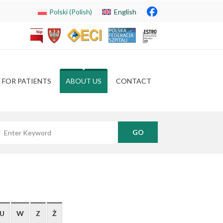
Polski
(
Polish
)
English
FOR PATIENTS
ABOUT US
CONTACT
yszukaj frazę
U
W
Z
Ż