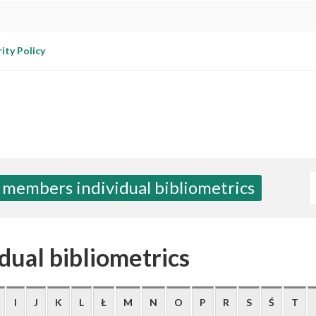
ity Policy
W
 members individual bibliometrics
dual bibliometrics
I
J
K
L
Ł
M
N
O
P
R
S
Ś
T