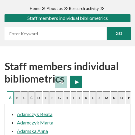
Home
About us
Research activity
Staff members individual bibliometrics
Wyszukaj frazę
Staff members individual
bibliometrics
A
B
C
Ć
D
E
F
G
H
I
J
K
L
Ł
M
N
O
P
Adamczyk Beata
Adamczyk Marta
Adamska Anna