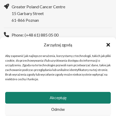
Greater Poland Cancer Centre
15 Garbary Street
61-866 Poznan
Phone: (+48 61) 885 05 00
Zarządzaj zgodą
WWW:
https://wco.pl/en
Aby zapewnić jak najlepsze wrażenia, korzystamy z technologii, takich jak pliki
cookie, do przechowywania i/lub uzyskiwania dostępu do informacji o
urządzeniu. Zgoda na te technologie pozwoli nam przetwarzać dane, takie jak
zachowanie podczas przeglądania lub unikalne identyfikatory na tej stronie.
Brak wyrażenia zgody lub wycofanie zgody może niekorzystnie wpłynąć na
niektóre cechy i funkcje.
Akceptuję
Copyright © 2026Greater Poland Cancer Centre
Odmów