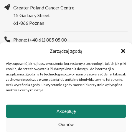
Greater Poland Cancer Centre
15 Garbary Street
61-866 Poznan
Phone: (+48 61) 885 05 00
Zarządzaj zgodą
WWW:
https://wco.pl/en
Aby zapewnić jak najlepsze wrażenia, korzystamy z technologii, takich jak pliki
cookie, do przechowywania i/lub uzyskiwania dostępu do informacji o
urządzeniu. Zgoda na te technologie pozwoli nam przetwarzać dane, takie jak
zachowanie podczas przeglądania lub unikalne identyfikatory na tej stronie.
Brak wyrażenia zgody lub wycofanie zgody może niekorzystnie wpłynąć na
niektóre cechy i funkcje.
Akceptuję
Copyright © 2026Greater Poland Cancer Centre
Odmów