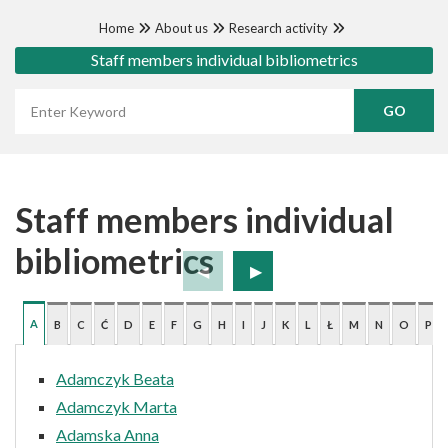
Home
About us
Research activity
Staff members individual bibliometrics
Wyszukaj frazę
Staff members individual
bibliometrics
A
B
C
Ć
D
E
F
G
H
I
J
K
L
Ł
M
N
O
P
Adamczyk Beata
Adamczyk Marta
Adamska Anna