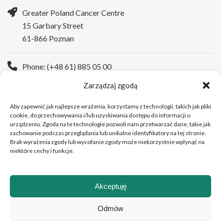
Greater Poland Cancer Centre
15 Garbary Street
61-866 Poznan
Phone: (+48 61) 885 05 00
Zarządzaj zgodą
WWW:
https://wco.pl/en
Aby zapewnić jak najlepsze wrażenia, korzystamy z technologii, takich jak pliki
cookie, do przechowywania i/lub uzyskiwania dostępu do informacji o
urządzeniu. Zgoda na te technologie pozwoli nam przetwarzać dane, takie jak
zachowanie podczas przeglądania lub unikalne identyfikatory na tej stronie.
Brak wyrażenia zgody lub wycofanie zgody może niekorzystnie wpłynąć na
niektóre cechy i funkcje.
Akceptuję
Copyright © 2026Greater Poland Cancer Centre
Odmów