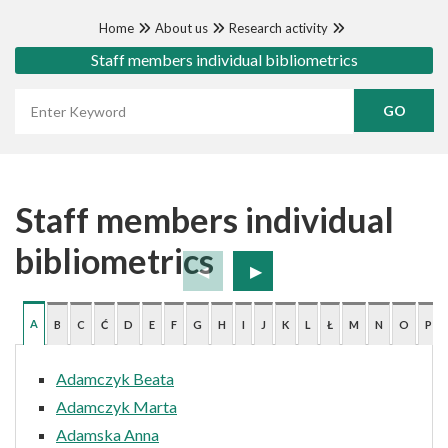
Home
About us
Research activity
Staff members individual bibliometrics
Wyszukaj frazę
Staff members individual
bibliometrics
A
B
C
Ć
D
E
F
G
H
I
J
K
L
Ł
M
N
O
P
Adamczyk Beata
Adamczyk Marta
Adamska Anna