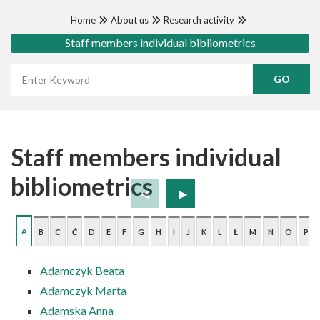
Home
About us
Research activity
Staff members individual bibliometrics
Wyszukaj frazę
Staff members individual
bibliometrics
A
B
C
Ć
D
E
F
G
H
I
J
K
L
Ł
M
N
O
P
Adamczyk Beata
Adamczyk Marta
Adamska Anna