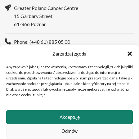
Greater Poland Cancer Centre
15 Garbary Street
61-866 Poznan
Phone: (+48 61) 885 05 00
Zarządzaj zgodą
WWW:
https://wco.pl/en
Aby zapewnić jak najlepsze wrażenia, korzystamy z technologii, takich jak pliki
cookie, do przechowywania i/lub uzyskiwania dostępu do informacji o
urządzeniu. Zgoda na te technologie pozwoli nam przetwarzać dane, takie jak
zachowanie podczas przeglądania lub unikalne identyfikatory na tej stronie.
Brak wyrażenia zgody lub wycofanie zgody może niekorzystnie wpłynąć na
niektóre cechy i funkcje.
Akceptuję
Copyright © 2026Greater Poland Cancer Centre
Odmów