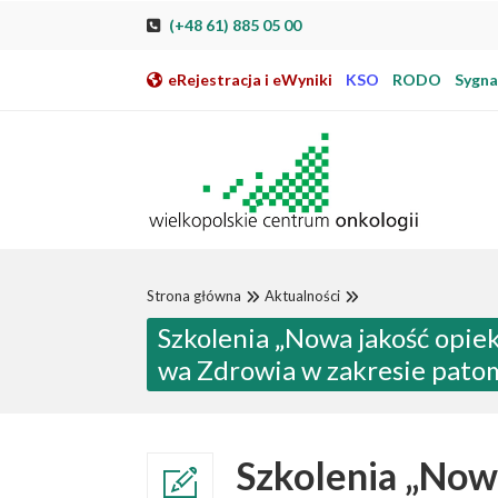
Przeskocz do nawigacji
Przeskocz do treści
Przeskocz do stopki
Przejdź do mapy strony
Przejdź do elektronicznej rejestracji pacjenta
(+48 61) 885 05 00
eRejestracja i eWyniki
KSO
RODO
Sygnal
Strona główna
Aktualności
Szkolenia „Nowa jakość opie
wa Zdrowia w zakresie patom
Szkolenia „Now