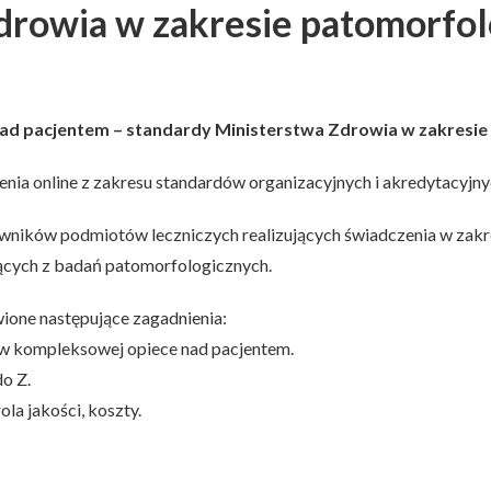
drowia w zakresie patomorfol
nad pacjentem – standardy Ministerstwa Zdrowia w zakresie
nia online z zakresu standardów organizacyjnych i akredytacyjny
wników podmiotów leczniczych realizujących świadczenia w zak
ących z badań patomorfologicznych.
ione następujące zagadnienia:
w kompleksowej opiece nad pacjentem.
o Z.
la jakości, koszty.