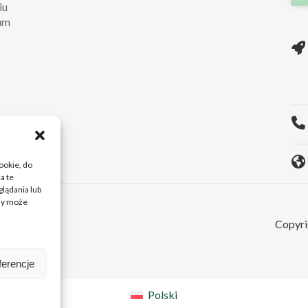
iu
rum
ie
O...
cookie, do
a te
lądania lub
ody może
Copyri
ferencje
Polski