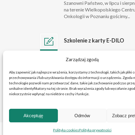
Szanowni Państwo, w lipcu i sierpn
na terenie Wielkopolskiego Cent
Onkologii w Poznaniu gościmy...
Szkolenie z karty E-DILO
Szanowni Państwo, w związku z
lip 10
Zarządzaj zgodą
przygotowaniami do wejścia w życ
2026
obowiązku wystawiania kart e-DIL
Aby zapewnić jak najlepsze wrażenia, korzystamy z technologii, takich jak pliki 
przechowywania i/lub uzyskiwania dostępu do informacji o urządzeniu. Zgoda n
technologie pozwoli nam przetwarzać dane, takie jak zachowanie podczas przeg
unikalne identyfikatory na tej stronie. Brak wyrażenia zgody lub wycofanie zg
niekorzystnie wpłynąć na niektóre cechy i funkcje.
Akceptuję
Odmów
Zobacz pre
Polityka cookies
Polityka prywatności