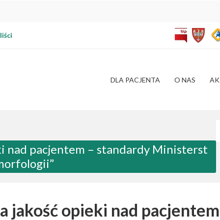
iści
DLA PACJENTA
O NAS
AK
W
ki nad pacjentem – standardy Ministerst
orfologii”
a jakość opieki nad pacjentem