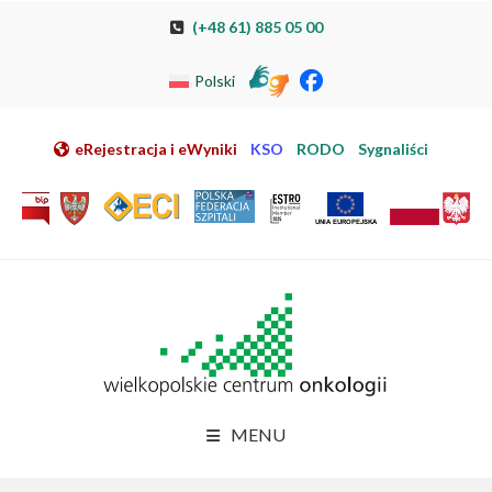
Przeskocz do nawigacji
Przeskocz do treści
Przeskocz do stopki
Przejdź do mapy strony
Przejdź do elektronicznej rejestracji pacjenta
(+48 61) 885 05 00
Polski
eRejestracja i eWyniki
KSO
RODO
Sygnaliści
MENU