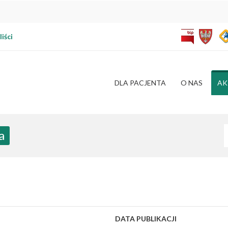
iści
DLA PACJENTA
O NAS
AK
W
a
DATA PUBLIKACJI