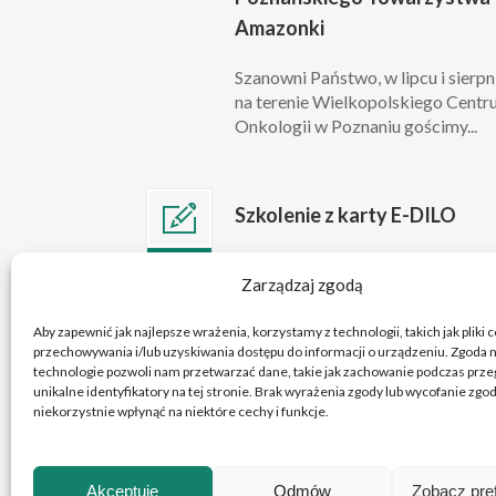
Amazonki
Szanowni Państwo, w lipcu i sierpn
na terenie Wielkopolskiego Cent
Onkologii w Poznaniu gościmy...
Szkolenie z karty E-DILO
Szanowni Państwo, w związku z
lip 10
Zarządzaj zgodą
przygotowaniami do wejścia w życ
2026
obowiązku wystawiania kart e-DIL
Aby zapewnić jak najlepsze wrażenia, korzystamy z technologii, takich jak pliki 
przechowywania i/lub uzyskiwania dostępu do informacji o urządzeniu. Zgoda n
technologie pozwoli nam przetwarzać dane, takie jak zachowanie podczas przeg
unikalne identyfikatory na tej stronie. Brak wyrażenia zgody lub wycofanie zg
niekorzystnie wpłynąć na niektóre cechy i funkcje.
Akceptuję
Odmów
Zobacz pre