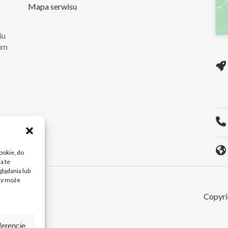
Mapa serwisu
iu
rum
ie
O...
cookie, do
a te
lądania lub
ody może
Copyri
ferencje