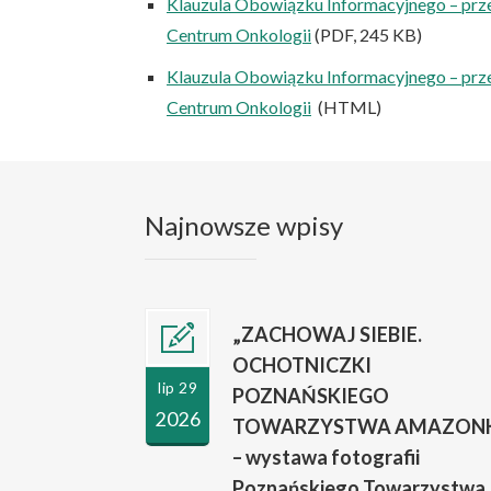
Klauzula Obowiązku Informacyjnego – prz
Centrum Onkologii
(PDF, 245 KB)
Klauzula Obowiązku Informacyjnego – prz
Centrum Onkologii
(HTML)
Najnowsze wpisy
„ZACHOWAJ SIEBIE.
OCHOTNICZKI
lip 29
POZNAŃSKIEGO
2026
TOWARZYSTWA AMAZONK
– wystawa fotografii
Poznańskiego Towarzystwa