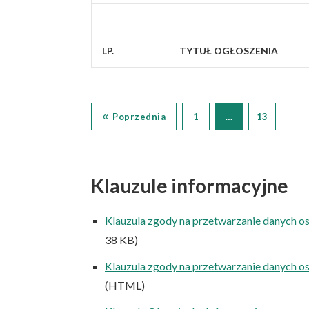
LP.
TYTUŁ OGŁOSZENIA
Poprzednia
1
…
13
Klauzule informacyjne
Klauzula zgody na przetwarzanie danych o
38 KB)
Klauzula zgody na przetwarzanie danych o
(HTML)