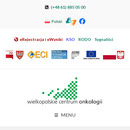
Przeskocz do nawigacji
Przeskocz do treści
Przeskocz do stopki
Przejdź do mapy strony
Przejdź do elektronicznej rejestracji pacjenta
(+48 61) 885 05 00
Polski
eRejestracja i eWyniki
KSO
RODO
Sygnaliści
MENU