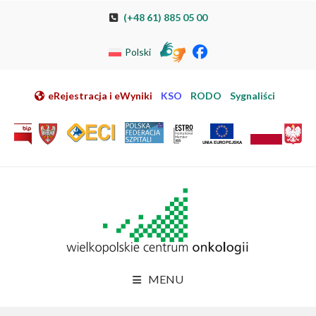
Przeskocz do nawigacji
Przeskocz do treści
Przeskocz do stopki
Przejdź do mapy strony
Przejdź do elektronicznej rejestracji pacjenta
(+48 61) 885 05 00
Polski
eRejestracja i eWyniki
KSO
RODO
Sygnaliści
MENU