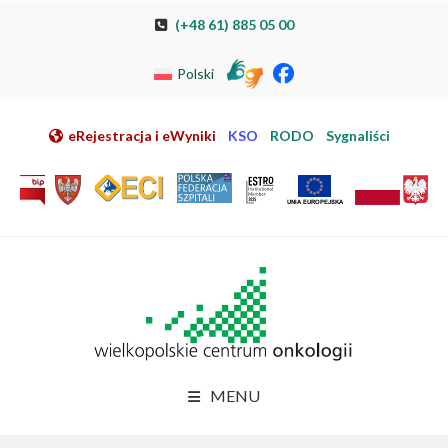
Przeskocz do nawigacji
Przeskocz do treści
Przeskocz do stopki
Przejdź do mapy strony
Przejdź do elektronicznej rejestracji pacjenta
(+48 61) 885 05 00
Polski
eRejestracja i eWyniki
KSO
RODO
Sygnaliści
MENU