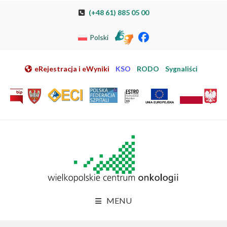
Przeskocz do nawigacji
Przeskocz do treści
Przeskocz do stopki
Przejdź do mapy strony
Przejdź do elektronicznej rejestracji pacjenta
(+48 61) 885 05 00
Polski
eRejestracja i eWyniki
KSO
RODO
Sygnaliści
MENU