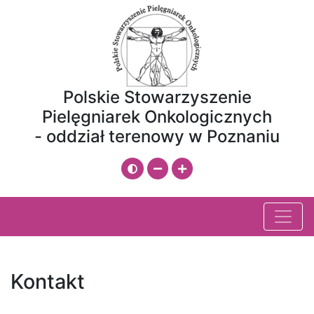
Przeskocz do treści
Mapa strony
Polskie Stowarzyszenie
Pielęgniarek Onkologicznych
- oddział terenowy w Poznaniu
Zmień kontrast
Zmniejsz rozmiar czcionki
Zwiększ rozmiar czcionki
Kontakt