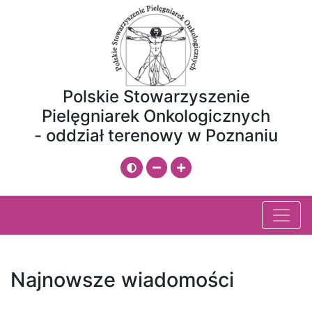
Przeskocz do treści
Mapa strony
Polskie Stowarzyszenie
Pielęgniarek Onkologicznych
- oddział terenowy w Poznaniu
Zmień kontrast
Zmniejsz rozmiar czcionki
Zwiększ rozmiar czcionki
Najnowsze wiadomości