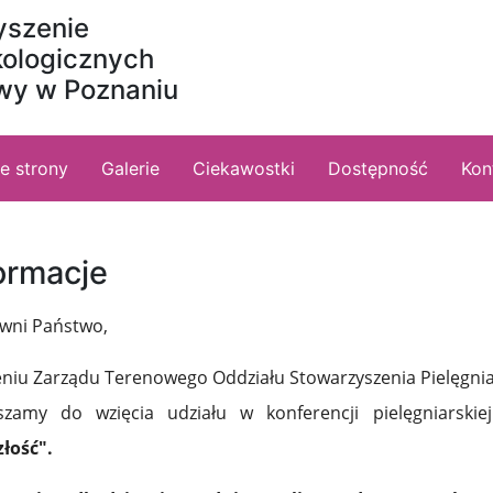
yszenie
kologicznych
owy w Poznaniu
ne strony
Galerie
Ciekawostki
Dostępność
Kon
ormacje
wni Państwo,
eniu Zarządu Terenowego Oddziału Stowarzyszenia Pielęgni
szamy do wzięcia udziału w konferencji pielęgniarski
złość".