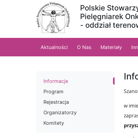
Polskie Stowarz
Przeskocz do treści
Mapa strony
Pielęgniarek On
- oddział teren
Aktualności
O Nas
Materiały
In
Inf
Informacje
Szano
Program
Rejestracja
w imi
Organizatorzy
zapra
Komitety
przys