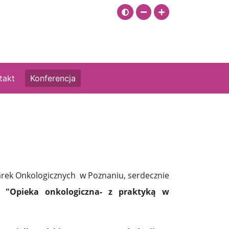
Zmień kontrast
Zmniejsz rozmiar czcionki
Zwiększ rozmiar czci
takt
Konferencja
arek Onkologicznych w Poznaniu, serdecznie
ej
"Opieka onkologiczna- z praktyką w