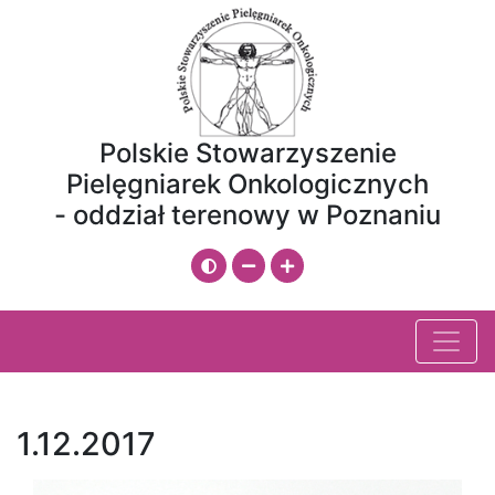
Przeskocz do treści
Mapa strony
Polskie Stowarzyszenie
Pielęgniarek Onkologicznych
- oddział terenowy w Poznaniu
Zmień kontrast
Zmniejsz rozmiar czcionki
Zwiększ rozmiar czcionki
1.12.2017