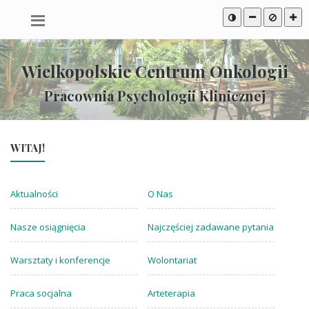
Przeskocz
Mapa
Przeskocz
do
serwisu
do
treści
stopki
Wielkopolskie Centrum Onkologii
Pracownia Psychologii Klinicznej
WITAJ!
Aktualności
O Nas
Nasze osiągnięcia
Najczęściej zadawane pytania
Warsztaty i konferencje
Wolontariat
Praca socjalna
Arteterapia