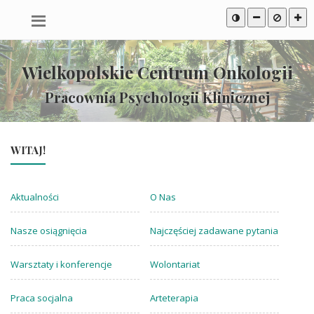
Przeskocz
Mapa
Przeskocz
do
serwisu
do
treści
stopki
Wielkopolskie Centrum Onkologii
Pracownia Psychologii Klinicznej
WITAJ!
Aktualności
O Nas
Nasze osiągnięcia
Najczęściej zadawane pytania
Warsztaty i konferencje
Wolontariat
Praca socjalna
Arteterapia