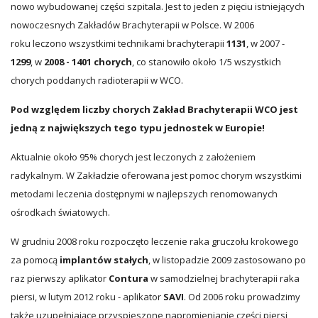
nowo wybudowanej części szpitala. Jest to jeden z pięciu istniejących
nowoczesnych Zakładów Brachyterapii w Polsce. W 2006
roku leczono wszystkimi technikami brachyterapii
1131
, w 2007 -
1299
, w
2008 - 1401 chorych
, co stanowiło około 1/5 wszystkich
chorych poddanych radioterapii w WCO.
Pod względem liczby chorych Zakład Brachyterapii WCO jest
jedną z największych tego typu jednostek w Europie!
Aktualnie około 95% chorych jest leczonych z założeniem
radykalnym. W Zakładzie oferowana jest pomoc chorym wszystkimi
metodami leczenia dostępnymi w najlepszych renomowanych
ośrodkach światowych.
W grudniu 2008 roku rozpoczęto leczenie raka gruczołu krokowego
za pomocą
implantów stałych
, w listopadzie 2009 zastosowano po
raz pierwszy aplikator
Contura
w samodzielnej brachyterapii raka
piersi, w lutym 2012 roku - aplikator
SAVI
. Od 2006 roku prowadzimy
także uzupełniające przyspieszone napromienianie części piersi