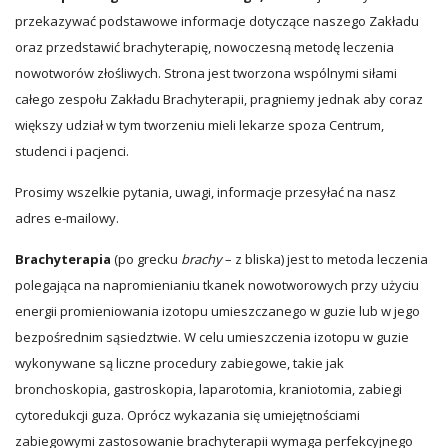
przekazywać podstawowe informacje dotyczące naszego Zakładu
oraz przedstawić brachyterapię, nowoczesną metodę leczenia
nowotworów złośliwych. Strona jest tworzona wspólnymi siłami
całego zespołu Zakładu Brachyterapii, pragniemy jednak aby coraz
większy udział w tym tworzeniu mieli lekarze spoza Centrum,
studenci i pacjenci.
Prosimy wszelkie pytania, uwagi, informacje przesyłać na nasz
adres e-mailowy.
Brachyterapia
(po grecku
brachy
– z bliska) jest to metoda leczenia
polegająca na napromienianiu tkanek nowotworowych przy użyciu
energii promieniowania izotopu umieszczanego w guzie lub w jego
bezpośrednim sąsiedztwie. W celu umieszczenia izotopu w guzie
wykonywane są liczne procedury zabiegowe, takie jak
bronchoskopia, gastroskopia, laparotomia, kraniotomia, zabiegi
cytoredukcji guza. Oprócz wykazania się umiejętnościami
zabiegowymi zastosowanie brachyterapii wymaga perfekcyjnego