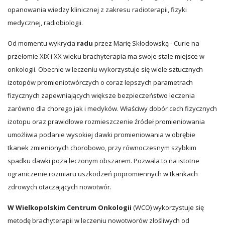
opanowania wiedzy klinicznej z zakresu radioterapii, fizyki
medycznej, radiobiologii.
Od momentu wykrycia
radu
przez Marię Skłodowską - Curie na
przełomie XIX i XX wieku brachyterapia ma swoje stałe miejsce w
onkologii. Obecnie w leczeniu wykorzystuje się wiele sztucznych
izotopów promieniotwórczych o coraz lepszych parametrach
fizycznych zapewniających większe bezpieczeństwo leczenia
zarówno dla chorego jak i medyków. Właściwy dobór cech fizycznych
izotopu oraz prawidłowe rozmieszczenie źródeł promieniowania
umożliwia podanie wysokiej dawki promieniowania w obrębie
tkanek zmienionych chorobowo, przy równoczesnym szybkim
spadku dawki poza leczonym obszarem. Pozwala to na istotne
ograniczenie rozmiaru uszkodzeń popromiennych w tkankach
zdrowych otaczających nowotwór.
W Wielkopolskim Centrum Onkologii
(WCO) wykorzystuje się
metodę brachyterapii w leczeniu nowotworów złośliwych od