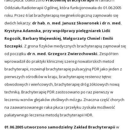
raku płuca. Utworzono
Pracownię Brachyterapii
w ramach I
Oddziału Radioterapii Ogólnej, która funkcjonowała do 01.06.2005
roku. Przez 6 lat brachyterapią nieginekologiczną zajmowało się
dwóch lekarzy:
dr hab. n. med. Janusz Skowronek i dr n. med.
Krystyna Adamska, przy współpracy pielęgniarek Lidii
Rogozik, Barbary Majewskiej, Małgorzaty Chmiel
i
Emilii
Szczepki.
Z grona fizyków medycznych brachyterapią zajmował się
od początku
dr n. med. Grzegorz Zwierzchowski.
Zespół ten
wprowadził do praktyki klinicznej szereg nowatorskich metod
brachyterapii, rozwinął brachyterapię pulsacyjną PDR jako jeden z
pierwszych ośrodków w kraju, brachyterapię restenoz tętnic
obwodowych i wieńcowych, brachyterapię dróg żółciowych nową
techniką. Brachyterapię PDR zastosowano po raz pierwszy w
leczeniu wznów glejaków złośliwych mózgu. Znaczna część chorych
na zaawansowanego raka płuca i przełyku zyskała możliwość
paliatywnego leczenia metodą brachyterapii HDR.
01.06.2005 utworzono samodzielny Zakład Brachyterapii
w