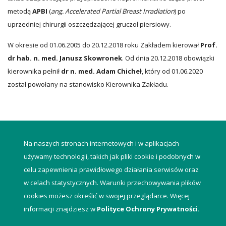
metodą
APBI
(
ang. Accelerated Partial Breast Irradiation
) po
uprzedniej chirurgii oszczędzającej gruczoł piersiowy.
W okresie od 01.06.2005 do 20.12.2018 roku Zakładem kierował
Prof.
dr hab. n. med. Janusz Skowronek
. Od dnia 20.12.2018 obowiązki
kierownika pełnił
dr n. med. Adam Chicheł
, który od 01.06.2020
został powołany na stanowisko Kierownika Zakładu.
Na naszych stronach internetowych i w aplikacjach
używamy technologii, takich jak pliki cookie i podobnych w
celu zapewnienia prawidłowego działania serwisów oraz
w celach statystycznych. Warunki przechowywania plików
cookies możesz określić w swojej przeglądarce. Więcej
© Wielkopolskie Centrum Onkologii - Zakład Brachyterapii
informacji znajdziesz w
Polityce Ochrony Prywatności.