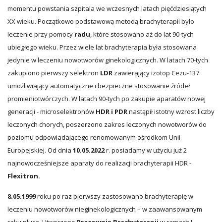
momentu powstania szpitala we wczesnych latach pięćdziesiątych
XX wieku. Początkowo podstawową metodą brachyterapii było
leczenie przy pomocy
radu
, które stosowano aż do lat 90-tych
ubiegłego wieku. Przez wiele lat brachyterapia była stosowana
jedynie w leczeniu nowotworów ginekologicznych. W latach 70-tych
zakupiono pierwszy selektron
LDR
zawierający izotop Cezu-137
umożliwiający automatyczne i bezpieczne stosowanie źródeł
promieniotwórczych. W latach 90-tych po zakupie aparatów nowej
generacji - microselektronów
HDR i PDR
nastąpił istotny wzrost liczby
leczonych chorych, poszerzono zakres leczonych nowotworów do
poziomu odpowiadającego renomowanym ośrodkom Unii
Europejskiej. Od dnia
10.05.2022
r. posiadamy w użyciu już 2
najnowocześniejsze aparaty do realizacji brachyterapii HDR -
Flexitron.
8.05.1999
roku po raz pierwszy zastosowano brachyterapię w
leczeniu nowotworów nieginekologicznych – w zaawansowanym