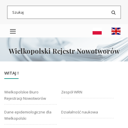
Przeskocz
Przeskocz
Mapa
Szuka
do
do
serwisu
menu
treści
Wielkopolski Rejestr Nowotworów
WITAJ !
Wielkopolskie Biuro
Zespół WRN
Rejestracji Nowotworów
Dane epidemiologiczne dla
Działalność naukowa
Wielkopolski