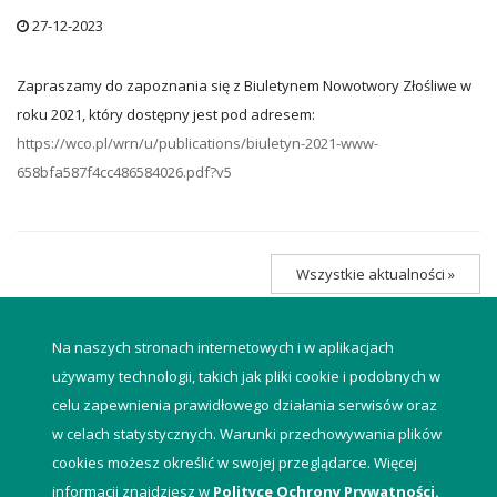
27-12-2023
Zapraszamy do zapoznania się z Biuletynem Nowotwory Złośliwe w
roku 2021, który dostępny jest pod adresem:
https://wco.pl/wrn/u/publications/biuletyn-2021-www-
658bfa587f4cc486584026.pdf?v5
Wszystkie aktualności »
Na naszych stronach internetowych i w aplikacjach
używamy technologii, takich jak pliki cookie i podobnych w
celu zapewnienia prawidłowego działania serwisów oraz
w celach statystycznych. Warunki przechowywania plików
cookies możesz określić w swojej przeglądarce. Więcej
informacji znajdziesz w
Polityce Ochrony Prywatności.