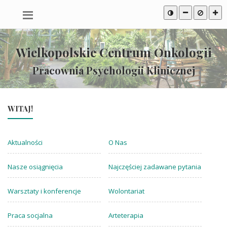
Przeskocz
Mapa
Przeskocz
do
serwisu
do
treści
stopki
Wielkopolskie Centrum Onkologii
Pracownia Psychologii Klinicznej
WITAJ!
Aktualności
O Nas
Nasze osiągnięcia
Najczęściej zadawane pytania
Warsztaty i konferencje
Wolontariat
Praca socjalna
Arteterapia