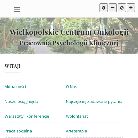
Przeskocz
Mapa
Przeskocz
do
serwisu
do
treści
stopki
Wielkopolskie Centrum Onkologii
Pracownia Psychologii Klinicznej
WITAJ!
Aktualności
O Nas
Nasze osiągnięcia
Najczęściej zadawane pytania
Warsztaty i konferencje
Wolontariat
Praca socjalna
Arteterapia