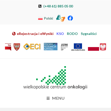
Przeskocz do nawigacji
Przeskocz do treści
Przeskocz do stopki
Przejdź do mapy strony
Przejdź do elektronicznej rejestracji pacjenta
(+48 61) 885 05 00
Polski
eRejestracja i eWyniki
KSO
RODO
Sygnaliści
MENU