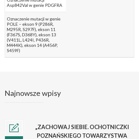
Asp842Val w genie PDGFRA
Oznaczenie mutacji w genie
POLE – ekson 9 (P286R,
M295R, S297F), ekson 11
(F367S, D368Y), ekson 13
(V411L, L424I, P436R,
M444K), ekson 14 (A456P,
S459F)
Najnowsze wpisy
„ZACHOWAJ SIEBIE. OCHOTNICZKI
POZNAŃSKIEGO TOWARZYSTWA