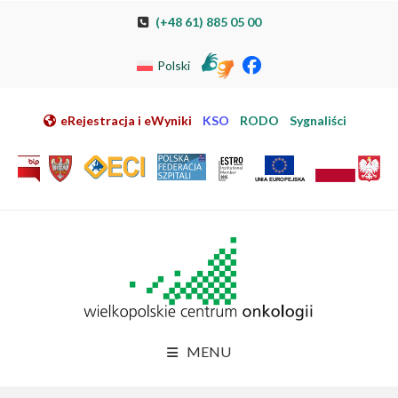
Przeskocz do nawigacji
Przeskocz do treści
Przeskocz do stopki
Przejdź do mapy strony
Przejdź do elektronicznej rejestracji pacjenta
(+48 61) 885 05 00
Polski
eRejestracja i eWyniki
KSO
RODO
Sygnaliści
MENU