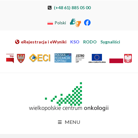
Przeskocz do nawigacji
Przeskocz do treści
Przeskocz do stopki
Przejdź do mapy strony
Przejdź do elektronicznej rejestracji pacjenta
(+48 61) 885 05 00
Polski
eRejestracja i eWyniki
KSO
RODO
Sygnaliści
MENU