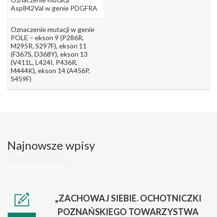
Asp842Val w genie PDGFRA
Oznaczenie mutacji w genie
POLE – ekson 9 (P286R,
M295R, S297F), ekson 11
(F367S, D368Y), ekson 13
(V411L, L424I, P436R,
M444K), ekson 14 (A456P,
S459F)
Najnowsze wpisy
„ZACHOWAJ SIEBIE. OCHOTNICZKI
POZNAŃSKIEGO TOWARZYSTWA