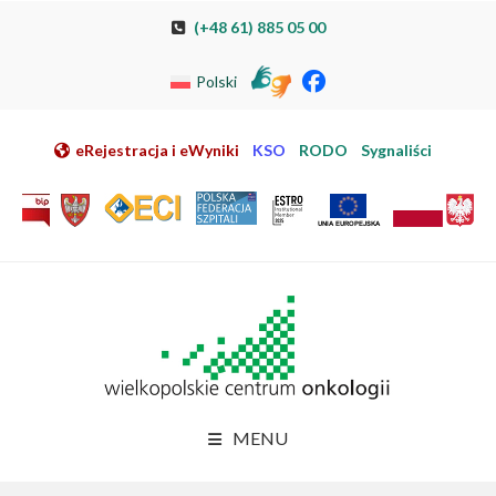
Przeskocz do nawigacji
Przeskocz do treści
Przeskocz do stopki
Przejdź do mapy strony
Przejdź do elektronicznej rejestracji pacjenta
(+48 61) 885 05 00
Polski
eRejestracja i eWyniki
KSO
RODO
Sygnaliści
MENU