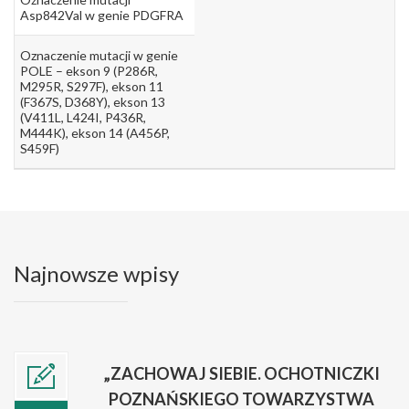
Asp842Val w genie PDGFRA
Oznaczenie mutacji w genie
POLE – ekson 9 (P286R,
M295R, S297F), ekson 11
(F367S, D368Y), ekson 13
(V411L, L424I, P436R,
M444K), ekson 14 (A456P,
S459F)
Najnowsze wpisy
„ZACHOWAJ SIEBIE. OCHOTNICZKI
POZNAŃSKIEGO TOWARZYSTWA