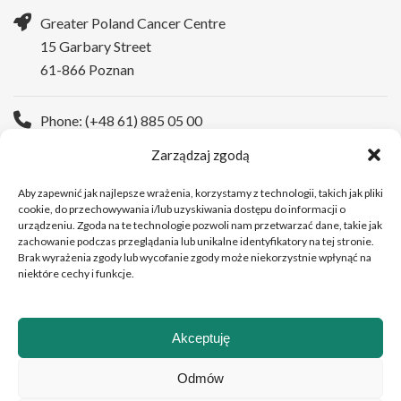
Greater Poland Cancer Centre
15 Garbary Street
61-866 Poznan
Phone: (+48 61) 885 05 00
Zarządzaj zgodą
WWW:
https://wco.pl/en
Aby zapewnić jak najlepsze wrażenia, korzystamy z technologii, takich jak pliki
cookie, do przechowywania i/lub uzyskiwania dostępu do informacji o
urządzeniu. Zgoda na te technologie pozwoli nam przetwarzać dane, takie jak
zachowanie podczas przeglądania lub unikalne identyfikatory na tej stronie.
Brak wyrażenia zgody lub wycofanie zgody może niekorzystnie wpłynąć na
niektóre cechy i funkcje.
Akceptuję
Copyright © 2026Greater Poland Cancer Centre
Odmów