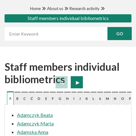
Home
About us
Research activity
Staff members individual bibliometrics
Wyszukaj frazę
Staff members individual
bibliometrics
A
B
C
Ć
D
E
F
G
H
I
J
K
L
Ł
M
N
O
P
Adamczyk Beata
Adamczyk Marta
Adamska Anna