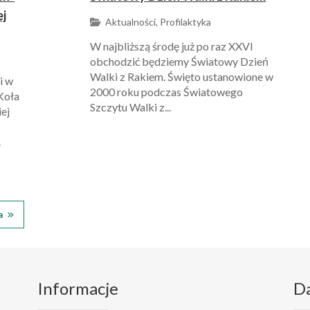
ej
Aktualności, Profilaktyka
W najbliższą środę już po raz XXVI
obchodzić będziemy Światowy Dzień
Walki z Rakiem. Święto ustanowione w
i w
2000 roku podczas Światowego
Koła
Szczytu Walki z...
ej
.
a
Informacje
D