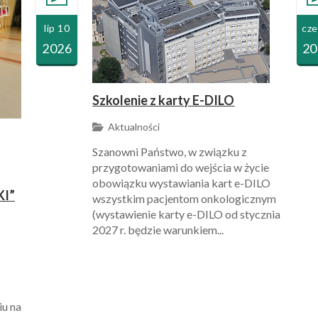
lip 10
cze
2026
20
Szkolenie z karty E-DILO
Aktualności
Szanowni Państwo, w związku z
przygotowaniami do wejścia w życie
obowiązku wystawiania kart e-DILO
I”
wszystkim pacjentom onkologicznym
(wystawienie karty e-DILO od stycznia
2027 r. będzie warunkiem...
iu na