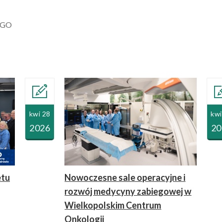
EGO
kwi 28
kwi
2026
20
etu
Nowoczesne sale operacyjne i
rozwój medycyny zabiegowej w
Wielkopolskim Centrum
Onkologii