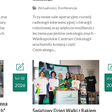
Aktualności, Konferencje
czna
Trzy nowe sale operacyjne, rozwój
tury
radiologii interwencyjnej i chirurgii
sów
robotowej oraz większe możliwości
óch
leczenia pacjentów onkologicznych –
Wielkopolskie Centrum Onkologii
uruchomiło kolejną część
Centralnego...
lut 02
sty
2026
20
awa
Światowy Dzień Walki z Rakiem
ch”