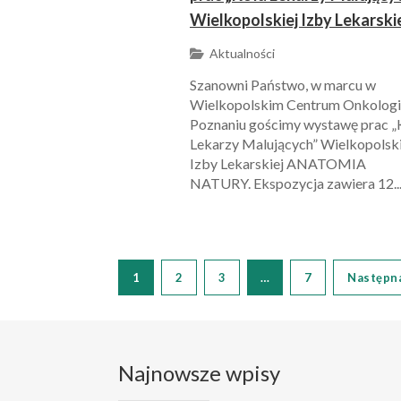
Wielkopolskiej Izby Lekarski
Aktualności
Szanowni Państwo, w marcu w
Wielkopolskim Centrum Onkologi
Poznaniu gościmy wystawę prac „
Lekarzy Malujących” Wielkopolski
Izby Lekarskiej ANATOMIA
NATURY. Ekspozycja zawiera 12..
1
2
3
…
7
Następn
Najnowsze wpisy