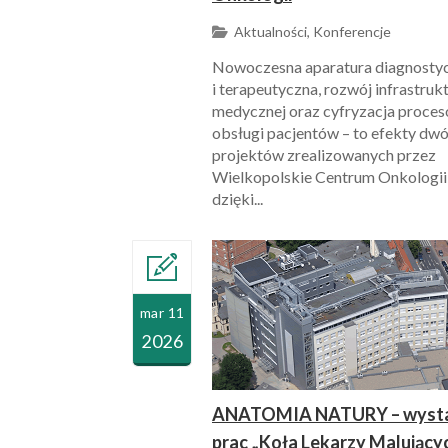
Aktualności, Konferencje
Nowoczesna aparatura diagnosty
i terapeutyczna, rozwój infrastruk
medycznej oraz cyfryzacja proce
obsługi pacjentów – to efekty dw
projektów zrealizowanych przez
Wielkopolskie Centrum Onkologii
dzięki...
mar 11
2026
ANATOMIA NATURY – wyst
prac „Koła Lekarzy Malujący