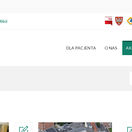
iści
DLA PACJENTA
O NAS
AK
W