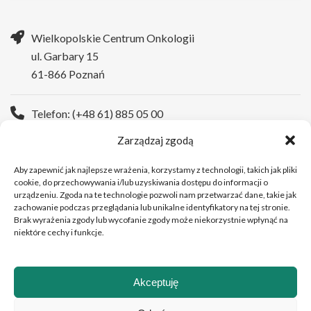
Wielkopolskie Centrum Onkologii
ul. Garbary 15
61-866 Poznań
Telefon: (+48 61) 885 05 00
Zarządzaj zgodą
Strona WWW:
https://wco.pl
Aby zapewnić jak najlepsze wrażenia, korzystamy z technologii, takich jak pliki
cookie, do przechowywania i/lub uzyskiwania dostępu do informacji o
urządzeniu. Zgoda na te technologie pozwoli nam przetwarzać dane, takie jak
zachowanie podczas przeglądania lub unikalne identyfikatory na tej stronie.
Brak wyrażenia zgody lub wycofanie zgody może niekorzystnie wpłynąć na
niektóre cechy i funkcje.
Akceptuję
Copyright © 2026 Wielkopolskie Centrum Onkologii