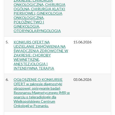
ZAKRESIE: CHIRURGIA
ONKOLOGICZNA, CHIRURGIA
OGÓLNA, CHIRURGIA KLATKI
PIERSIOWEJ, GINEKOLOGIA
ONKOLOGICZNA,
POŁOŻNICTWO I
GINEKOLOGIA,
OTORYNOLARYNGOLOGIA
5.
KONKURS OFERT NA
15.06.2026
UDZIELANIE ZAMÓWIENIA NA
ŚWIADCZENIA ZDROWOTNE W
ZAKRESIE: CHOROBY
WEWNĘTRZNE,
ANESTEZJOLOGIA I
INTENSYWNA TERAPIA
6.
OGŁOSZENIE O KONKURSIE
03.06.2026
OFERT w zakresie diagnostyki
obrazowej: opisywanie badań
Rezonansu Magnetycznego (MR) w
oparciu o teleradiologię dla
Wielkopolskiego Centrum
Onkologii w Poznaniu.