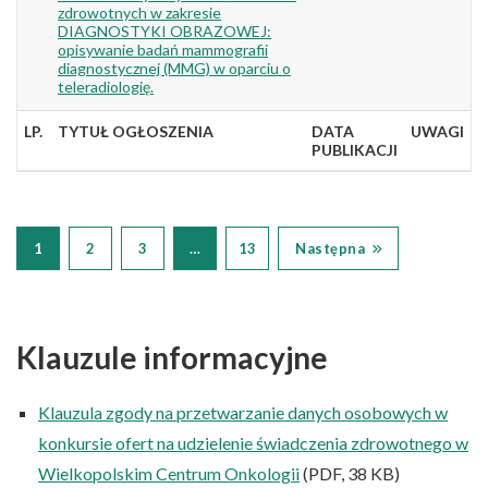
zdrowotnych w zakresie
DIAGNOSTYKI OBRAZOWEJ:
opisywanie badań mammografii
diagnostycznej (MMG) w oparciu o
teleradiologię.
LP.
TYTUŁ OGŁOSZENIA
DATA
UWAGI
PUBLIKACJI
1
2
3
…
13
Następna
Klauzule informacyjne
Klauzula zgody na przetwarzanie danych osobowych w
konkursie ofert na udzielenie świadczenia zdrowotnego w
Wielkopolskim Centrum Onkologii
(PDF, 38 KB)