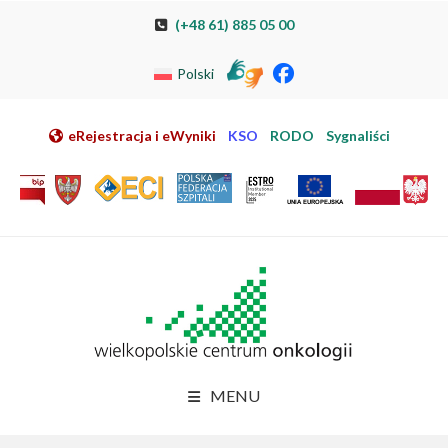
Przeskocz do nawigacji
Przeskocz do treści
Przeskocz do stopki
Przejdź do mapy strony
Przejdź do elektronicznej rejestracji pacjenta
(+48 61) 885 05 00
Polski
eRejestracja i eWyniki
KSO
RODO
Sygnaliści
MENU