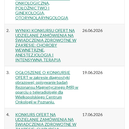
ONKOLOGICZNA,
POŁOŻNICTWO I
GINEKOLOGIA,
OTORYNOLARYNGOLOGIA
2.
WYNIKI KONKURSU OFERT NA
26.06.2026
UDZIELANIE ZAMÓWIENIA NA
ŚWIADCZENIA ZDROWOTNE W
ZAKRESIE: CHOROBY
WEWNĘTRZNE,
ANESTEZJOLOGIA I
INTENSYWNA TERAPIA
3.
OGŁOSZENIE O KONKURSIE
19.06.2026
OFERT w zakresie diagnostyki
obrazowej: opisywanie badań
Rezonansu Magnetycznego (MR) w
oparciu o teleradiologię dla
Wielkopolskiego Centrum
Onkologii w Poznaniu.
4.
KONKURS OFERT NA
17.06.2026
UDZIELANIE ZAMÓWIENIA NA
ŚWIADCZENIA ZDROWOTNE W