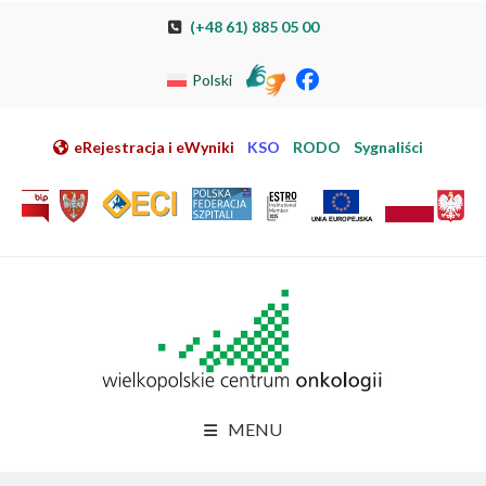
Przeskocz do nawigacji
Przeskocz do treści
Przeskocz do stopki
Przejdź do mapy strony
Przejdź do elektronicznej rejestracji pacjenta
(+48 61) 885 05 00
Polski
eRejestracja i eWyniki
KSO
RODO
Sygnaliści
MENU