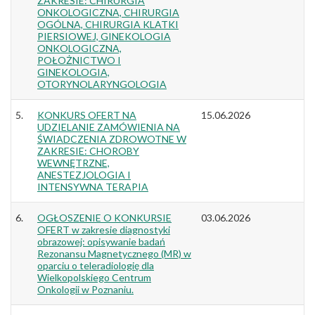
ZAKRESIE: CHIRURGIA
ONKOLOGICZNA, CHIRURGIA
OGÓLNA, CHIRURGIA KLATKI
PIERSIOWEJ, GINEKOLOGIA
ONKOLOGICZNA,
POŁOŻNICTWO I
GINEKOLOGIA,
OTORYNOLARYNGOLOGIA
5.
KONKURS OFERT NA
15.06.2026
UDZIELANIE ZAMÓWIENIA NA
ŚWIADCZENIA ZDROWOTNE W
ZAKRESIE: CHOROBY
WEWNĘTRZNE,
ANESTEZJOLOGIA I
INTENSYWNA TERAPIA
6.
OGŁOSZENIE O KONKURSIE
03.06.2026
OFERT w zakresie diagnostyki
obrazowej: opisywanie badań
Rezonansu Magnetycznego (MR) w
oparciu o teleradiologię dla
Wielkopolskiego Centrum
Onkologii w Poznaniu.