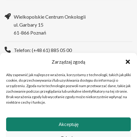
Wielkopolskie Centrum Onkologii
ul. Garbary 15
61-866 Poznań
Telefon: (+48 61) 885 05 00
Zarządzaj zgodą
Strona WWW:
https://wco.pl
Aby zapewnić jak najlepsze wrażenia, korzystamy z technologii, takich jak pliki
cookie, do przechowywania i/lub uzyskiwania dostępu do informacji o
urządzeniu. Zgoda na te technologie pozwoli nam przetwarzać dane, takie jak
zachowanie podczas przeglądania lub unikalne identyfikatory na tej stronie.
Brak wyrażenia zgody lub wycofanie zgody może niekorzystnie wpłynąć na
niektóre cechy i funkcje.
Akceptuję
Copyright © 2026 Wielkopolskie Centrum Onkologii