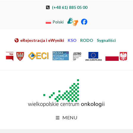
Przeskocz do nawigacji
Przeskocz do treści
Przeskocz do stopki
Przejdź do mapy strony
Przejdź do elektronicznej rejestracji pacjenta
(+48 61) 885 05 00
Polski
eRejestracja i eWyniki
KSO
RODO
Sygnaliści
MENU