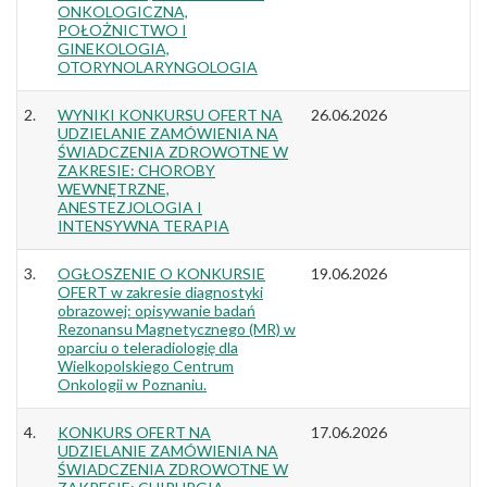
ONKOLOGICZNA,
POŁOŻNICTWO I
GINEKOLOGIA,
OTORYNOLARYNGOLOGIA
2.
WYNIKI KONKURSU OFERT NA
26.06.2026
UDZIELANIE ZAMÓWIENIA NA
ŚWIADCZENIA ZDROWOTNE W
ZAKRESIE: CHOROBY
WEWNĘTRZNE,
ANESTEZJOLOGIA I
INTENSYWNA TERAPIA
3.
OGŁOSZENIE O KONKURSIE
19.06.2026
OFERT w zakresie diagnostyki
obrazowej: opisywanie badań
Rezonansu Magnetycznego (MR) w
oparciu o teleradiologię dla
Wielkopolskiego Centrum
Onkologii w Poznaniu.
4.
KONKURS OFERT NA
17.06.2026
UDZIELANIE ZAMÓWIENIA NA
ŚWIADCZENIA ZDROWOTNE W