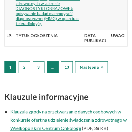
zdrowotnych w zakresie
DIAGNOSTYKI OBRAZOWEJ:
opisywanie badań mammografii
diagnostycznej (MMG) w oparciu o
teleradiologię.
LP.
TYTUŁ OGŁOSZENIA
DATA
UWAGI
PUBLIKACJI
1
2
3
…
13
Następna
Klauzule informacyjne
Klauzula zgody na przetwarzanie danych osobowych w
konkursie ofert na udzielenie świadczenia zdrowotnego w
Wielkopolskim Centrum Onkologii
(PDF, 38 KB)